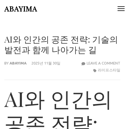
Skip
ABAYIMA
to
content
(Press
Enter)
AI와 인간의 공존 전략: 기술의
발전과 함께 나아가는 길
AI
BY
ABAYIMA
2025년 11월 30일
LEAVE A COMMENT
와
라이프스타일
인
간
AI와 인간의
의
공
존
공존 전략:
전
략:
기