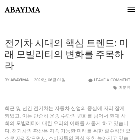
Skip
ABAYIMA
to
content
(Press
Enter)
전기차 시대의 핵심 트렌드: 미
래 모빌리티의 변화를 주목하
라
전
BY
ABAYIMA
2026년 06월 01일
LEAVE A COMMENT
기
미분류
차
시
최근 몇 년간 전기차는 자동차 산업의 중심에 자리 잡게
대
되었고, 이는 단순히 운송 수단의 변화를 넘어서 현대 사
의
회의
모빌리티
에 대한 우리의 이해를 새롭게 하고 있습니
핵
다. 전기차의 확산은 지속 가능한 미래를 위한 필수적인 요
심
소로 자리잡으면서, 소비자들의 관심 또한 높아지고 있습
트