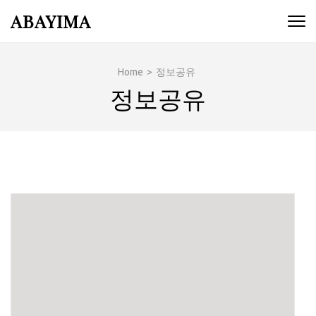
Skip
ABAYIMA
to
content
(Press
Home
>
정보공유
Enter)
정보공유